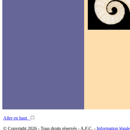
Aller en haut
© Copyright 2026 - Tous droits réservés - A.F.C. -
Information légale