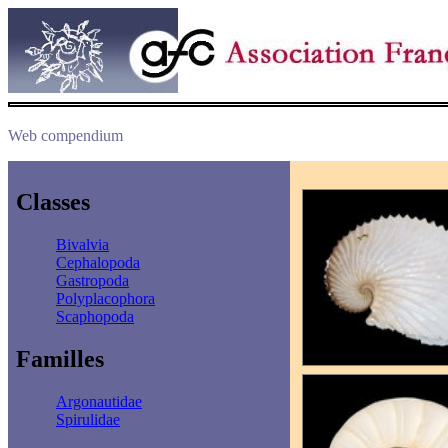
Web compendium
Classes
Bivalvia
Cephalopoda
Gastropoda
Polyplacophora
Scaphopoda
Familles
Argonautidae
Spirulidae