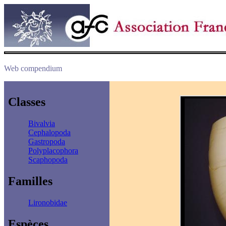
Web compendium
Classes
Bivalvia
Cephalopoda
Gastropoda
Polyplacophora
Scaphopoda
Familles
Lironobidae
Espèces