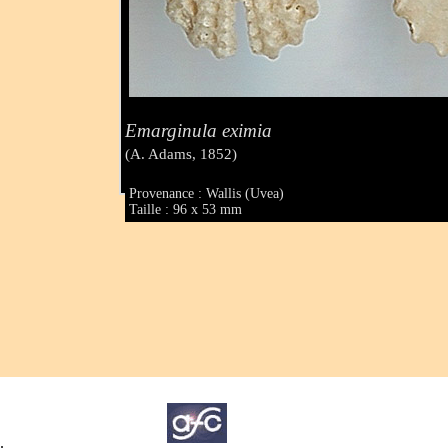
Emarginula eximia
(A. Adams, 1852)
Provenance : Wallis (Uvea)
Taille : 96 x 53 mm
.