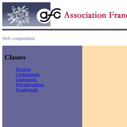
Web compendium
Classes
Bivalvia
Cephalopoda
Gastropoda
Polyplacophora
Scaphopoda