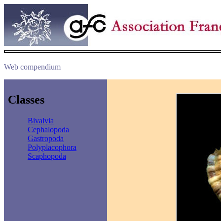
Web compendium
Classes
Bivalvia
Cephalopoda
Gastropoda
Polyplacophora
Scaphopoda