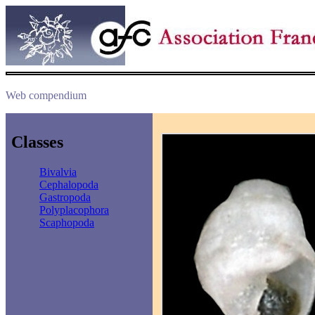
Web compendium
Classes
Bivalvia
Cephalopoda
Gastropoda
Polyplacophora
Scaphopoda