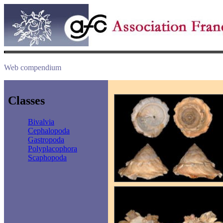
Web compendium
Classes
Bivalvia
Cephalopoda
Gastropoda
Polyplacophora
Scaphopoda