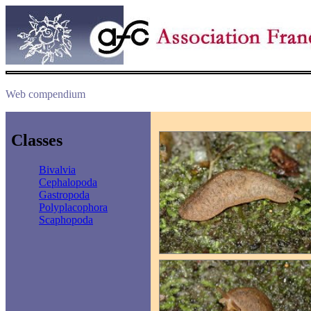
Web compendium
Classes
Bivalvia
Cephalopoda
Gastropoda
Polyplacophora
Scaphopoda