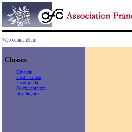
Web compendium
Classes
Bivalvia
Cephalopoda
Gastropoda
Polyplacophora
Scaphopoda