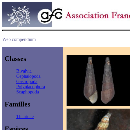
Web compendium
Classes
Bivalvia
Cephalopoda
Gastropoda
Polyplacophora
Scaphopoda
Familles
Thiaridae
Espèces