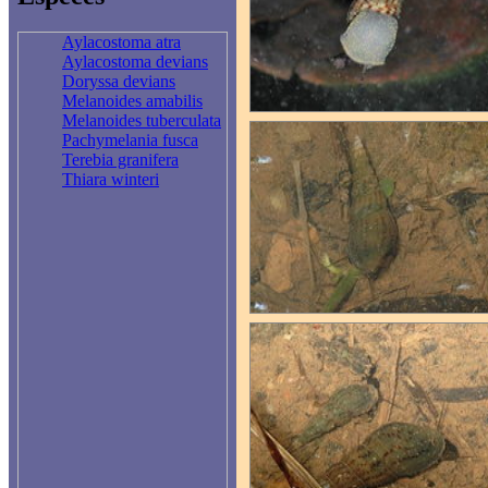
Aylacostoma atra
Aylacostoma devians
Doryssa devians
Melanoides amabilis
Melanoides tuberculata
Pachymelania fusca
Terebia granifera
Thiara winteri