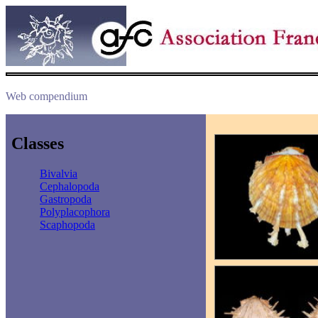
Web compendium
Classes
Bivalvia
Cephalopoda
Gastropoda
Polyplacophora
Scaphopoda