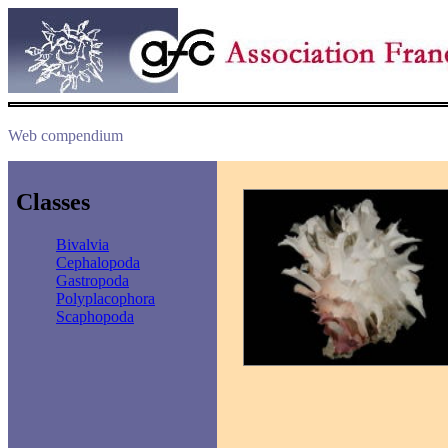
Web compendium
Classes
Bivalvia
Cephalopoda
Gastropoda
Polyplacophora
Scaphopoda