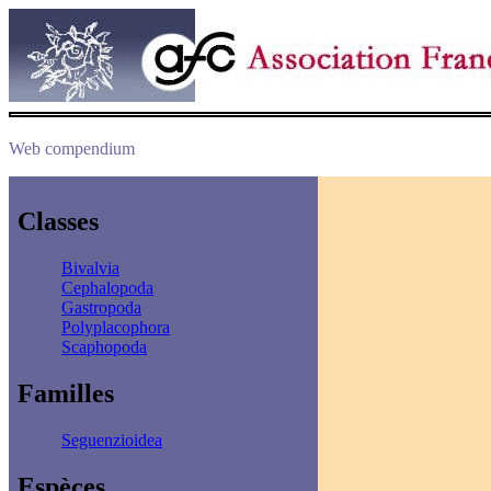
Web compendium
Classes
Bivalvia
Cephalopoda
Gastropoda
Polyplacophora
Scaphopoda
Familles
Seguenzioidea
Espèces