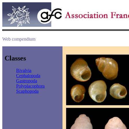
Web compendium
Classes
Bivalvia
Cephalopoda
Gastropoda
Polyplacophora
Scaphopoda