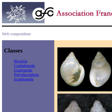
Web compendium
Classes
Bivalvia
Cephalopoda
Gastropoda
Polyplacophora
Scaphopoda