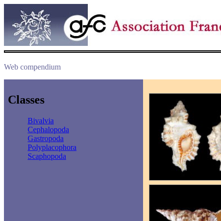
Web compendium
Classes
Bivalvia
Cephalopoda
Gastropoda
Polyplacophora
Scaphopoda