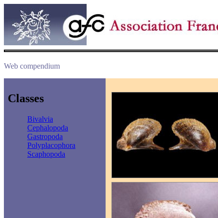
Web compendium
Classes
Bivalvia
Cephalopoda
Gastropoda
Polyplacophora
Scaphopoda