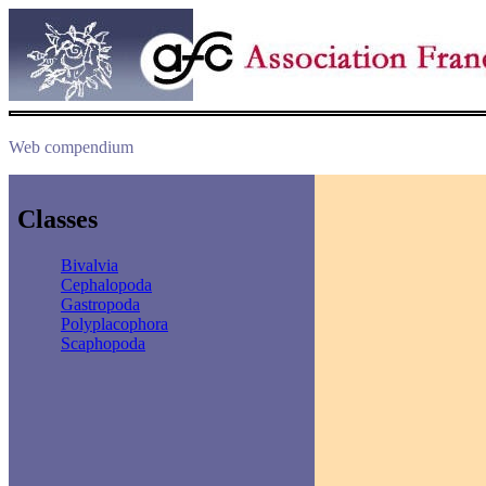
Web compendium
Classes
Bivalvia
Cephalopoda
Gastropoda
Polyplacophora
Scaphopoda