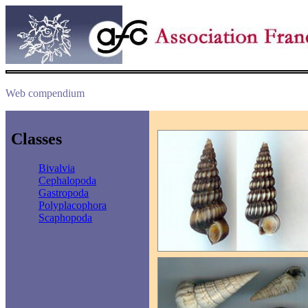
Web compendium
Classes
Bivalvia
Cephalopoda
Gastropoda
Polyplacophora
Scaphopoda