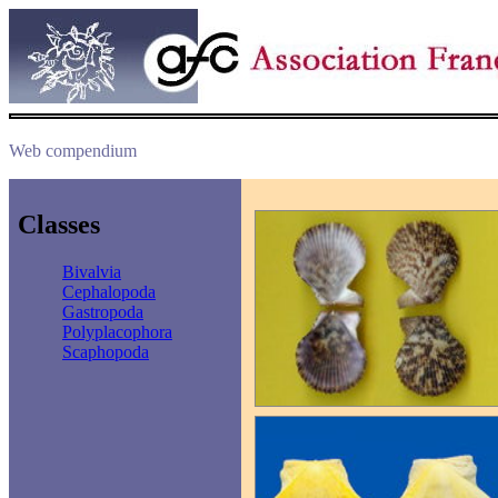
Web compendium
Classes
Bivalvia
Cephalopoda
Gastropoda
Polyplacophora
Scaphopoda