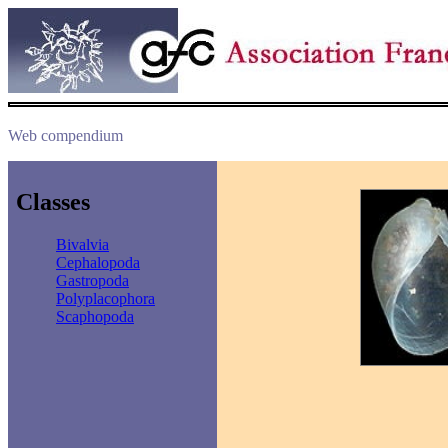
Web compendium
Classes
Bivalvia
Cephalopoda
Gastropoda
Polyplacophora
Scaphopoda