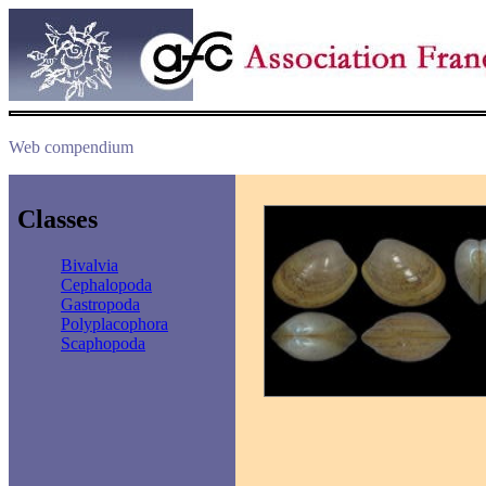
Web compendium
Classes
Bivalvia
Cephalopoda
Gastropoda
Polyplacophora
Scaphopoda