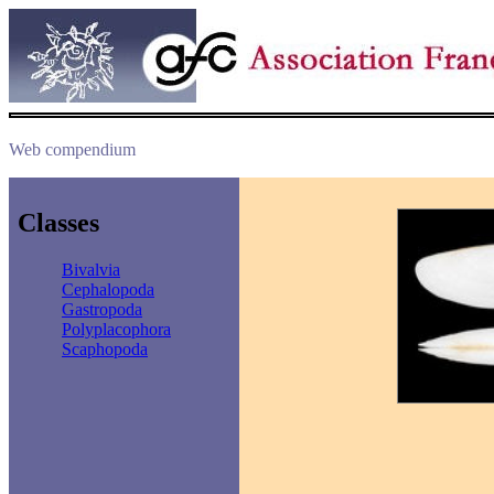
Web compendium
Classes
Bivalvia
Cephalopoda
Gastropoda
Polyplacophora
Scaphopoda