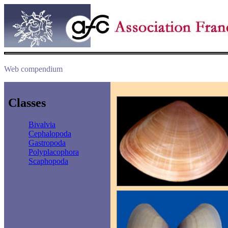
Web compendium
Classes
Bivalvia
Cephalopoda
Gastropoda
Polyplacophora
Scaphopoda