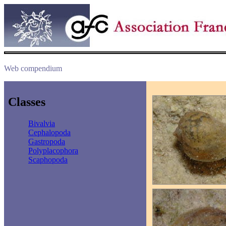
Web compendium
Classes
Bivalvia
Cephalopoda
Gastropoda
Polyplacophora
Scaphopoda