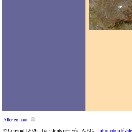
Aller en haut
© Copyright 2026 - Tous droits réservés - A.F.C. -
Information légale