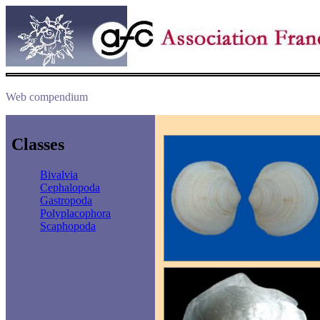
Web compendium
Classes
Bivalvia
Cephalopoda
Gastropoda
Polyplacophora
Scaphopoda