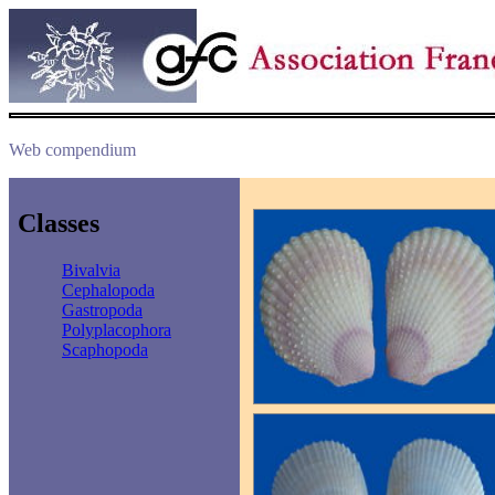
Web compendium
Classes
Bivalvia
Cephalopoda
Gastropoda
Polyplacophora
Scaphopoda