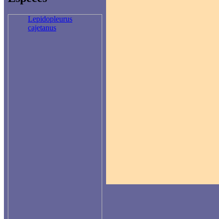
Lepidopleurus
cajetanus