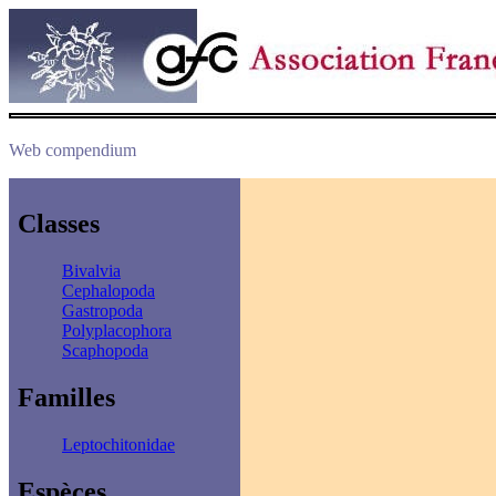
Web compendium
Classes
Bivalvia
Cephalopoda
Gastropoda
Polyplacophora
Scaphopoda
Familles
Leptochitonidae
Espèces