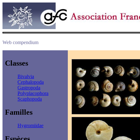
Web compendium
Classes
Bivalvia
Cephalopoda
Gastropoda
Polyplacophora
Scaphopoda
Familles
Hygromiidae
Espèces