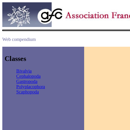
Web compendium
Classes
Bivalvia
Cephalopoda
Gastropoda
Polyplacophora
Scaphopoda