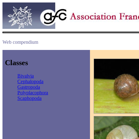
Web compendium
Classes
Bivalvia
Cephalopoda
Gastropoda
Polyplacophora
Scaphopoda