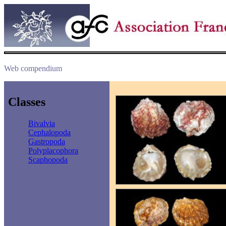
Web compendium
Classes
Bivalvia
Cephalopoda
Gastropoda
Polyplacophora
Scaphopoda