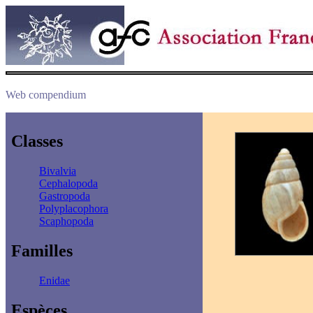
Web compendium
Classes
Bivalvia
Cephalopoda
Gastropoda
Polyplacophora
Scaphopoda
Familles
Enidae
Espèces