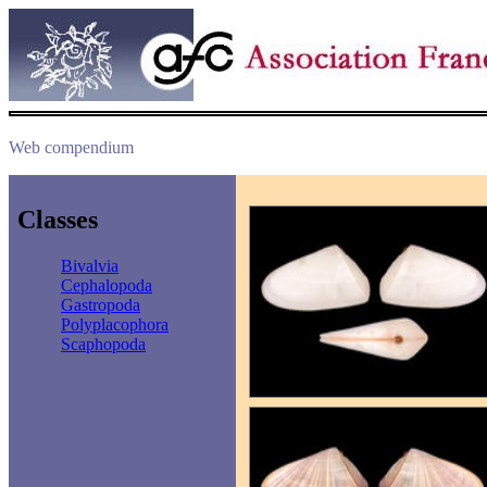
Web compendium
Classes
Bivalvia
Cephalopoda
Gastropoda
Polyplacophora
Scaphopoda