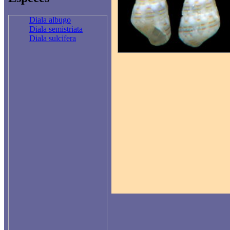
Diala albugo
Diala semistriata
Diala sulcifera