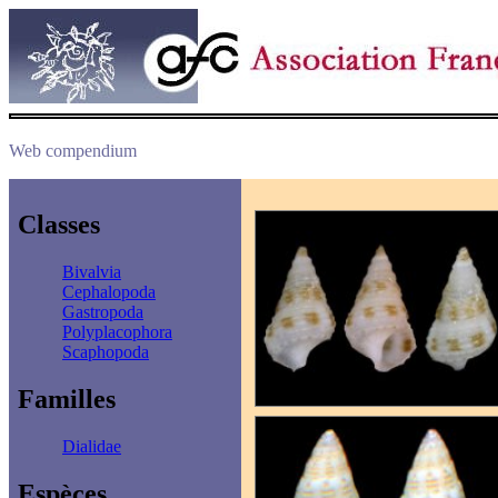
Web compendium
Classes
Bivalvia
Cephalopoda
Gastropoda
Polyplacophora
Scaphopoda
Familles
Dialidae
Espèces