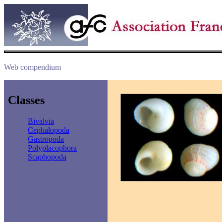
Web compendium
Classes
Bivalvia
Cephalopoda
Gastropoda
Polyplacophora
Scaphopoda