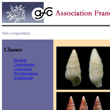
Web compendium
Classes
Bivalvia
Cephalopoda
Gastropoda
Polyplacophora
Scaphopoda