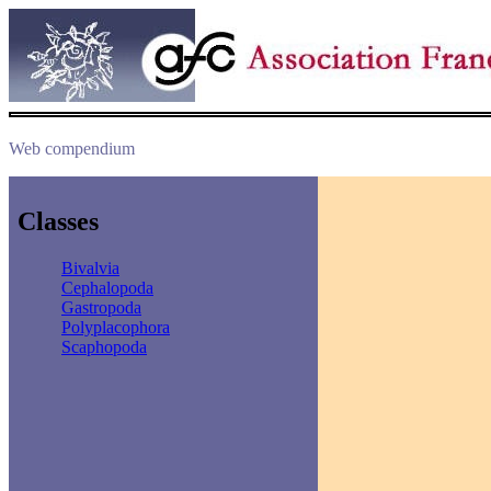
Web compendium
Classes
Bivalvia
Cephalopoda
Gastropoda
Polyplacophora
Scaphopoda