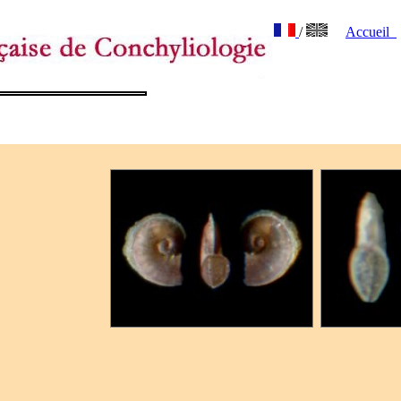
/
Accueil