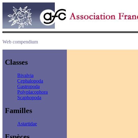
Web compendium
Classes
Bivalvia
Cephalopoda
Gastropoda
Polyplacophora
Scaphopoda
Familles
Astartidae
Espèces