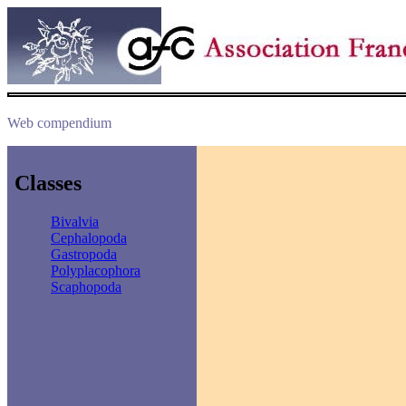
Web compendium
Classes
Bivalvia
Cephalopoda
Gastropoda
Polyplacophora
Scaphopoda