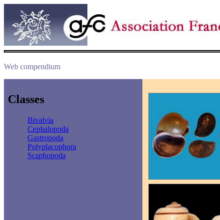
Web compendium
Classes
Bivalvia
Cephalopoda
Gastropoda
Polyplacophora
Scaphopoda