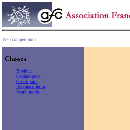
Web compendium
Classes
Bivalvia
Cephalopoda
Gastropoda
Polyplacophora
Scaphopoda