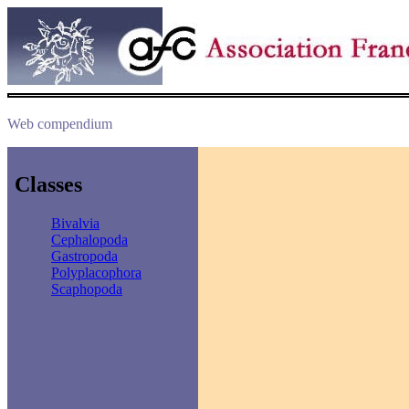
Web compendium
Classes
Bivalvia
Cephalopoda
Gastropoda
Polyplacophora
Scaphopoda