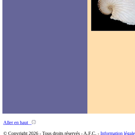
Aller en haut
© Copyright 2026 - Tous droits réservés - A.F.C. -
Information légale