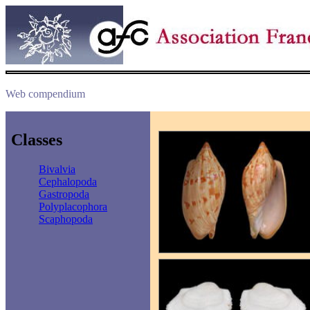
Web compendium
Classes
Bivalvia
Cephalopoda
Gastropoda
Polyplacophora
Scaphopoda